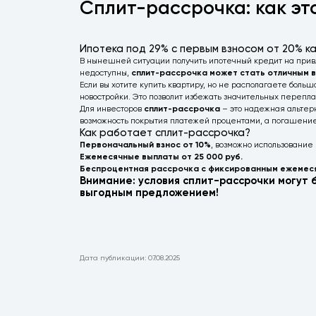
Сплит-рассрочка: как эт
Ипотека под 29% с первым взносом от 20% к
В нынешней ситуации получить ипотечный кредит на привл
недоступны,
сплит-рассрочка может стать отличным 
Если вы хотите купить квартиру, но не располагаете боль
новостройки. Это позволит избежать значительных перепла
Для инвесторов
сплит-рассрочка
– это надежная альтер
возможность покрытия платежей процентами, а погашение о
Как работает сплит-рассрочка?
Первоначальный взнос от 10%
, возможно использование
Ежемесячные выплаты от 25 000 руб.
Беспроцентная рассрочка с фиксированным ежемес
Внимание: условия сплит-рассрочки могут 
выгодным предложением!
Дата публикации: 07.08.2025