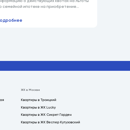
нформацию о действующих квотах на льготы
о семейной ипотеке на приобретение
вартиры.
одробнее
ЖК в Москве
кая
Квартиры в Троицкий
Квартиры в ЖК Lucky
Квартиры в ЖК Сикрет Гарден
Квартиры в ЖК Веспер Кутузовский