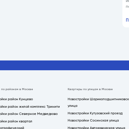
и
п
к
П
 по районам в Москве
Квартиры по улицам в Москве
ойки район Кунцево
Новостройки Шарикоподшипниковс
улица
ойки район жилой комплекс Тринити
Новостройки Кутузовский проезд
ойки район Северное Медведково
Новостройки Сосинская улица
ойки район квартал
ографический
Новостройки Автозаводская улица