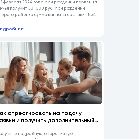
 1 февраля 2024 года, при рождении первенца
емья получит 631 000 руб., при рождении
торого ребенка сумма выплаты составит 834
00 руб.).
одробнее
ак отреагировать на подачу
аявки и получить дополнительный
воту на льготы по семейной
потеке
олучите подробную, оперативную,