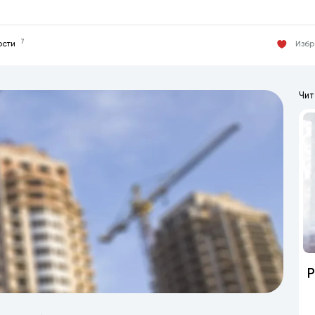
7
Изб
ости
Чит
Р