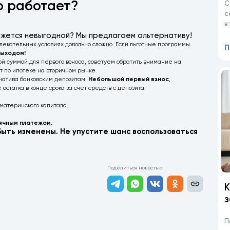
о работает?
С
с
в
0
ажется невыгодной? Мы предлагаем альтернативу!
екательных условиях довольно сложно. Если льготные программы
П
выходом!
шой суммой для первого взноса, советуем обратить внимание на
т по ипотеке на вторичном рынке.
натива банковским депозитам.
Небольшой первый взнос
,
статка в конце срока за счет средств с депозита.
 материнского капитала.
ячным платежом.
быть изменены. Не упустите шанс воспользоваться
Поделиться новостью
К
з
к
и
П