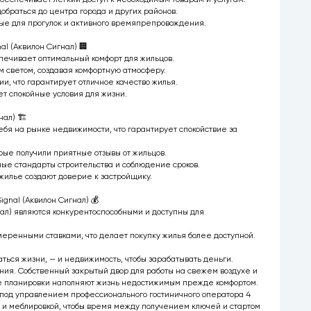
обраться до центра города и других районов.
сные для прогулок и активного времяпрепровождения.
al (Аквилон Сигнал) 🏢
печивает оптимальный комфорт для жильцов.
светом, создавая комфортную атмосферу.
и, что гарантирует отличное качество жилья.
ет спокойные условия для жизни.
ал) 🏗️
ебя на рынке недвижимости, что гарантирует спокойствие за
рые получили приятные отзывы от жильцов.
ые стандарты строительства и соблюдение сроков.
 жилье создают доверие к застройщику.
gnal (Аквилон Сигнал) 💰
гнал) являются конкурентоспособными и доступны для
еренными ставками, что делает покупку жилья более доступной.
ваться жизни, — и недвижимость, чтобы зарабатывать деньги.
ания. Собственный закрытый двор для работы на свежем воздухе и
ные планировки наполняют жизнь недостижимым прежде комфортом.
под управлением профессионального гостиничного оператора 4
й и меблировкой, чтобы время между получением ключей и стартом