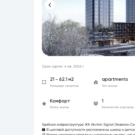
Срок сдачи: 4 кв. 2026 г.
21 - 62.1 м2
apartments
Площади квартир
Тип жилья
Комфорт
1
Класс жилья
Количество корпусов
Удобная инфраструктура ЖК Akvilon Signal (Аквилон Си
🏫 В шаговой доступности расположены школы и детски
🛒 Рядом находятся магазины и торговые центры, что 