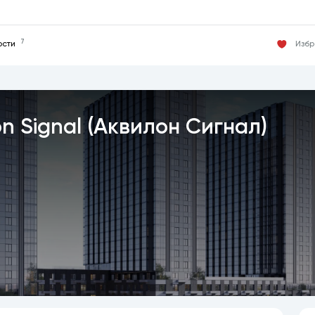
7
Изб
ости
n Signal (Аквилон Сигнал)