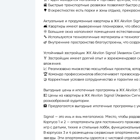
🚉 Быстрые транспортные развязки позволяют быстро д
🌳 В окрестностях есть парки и зоны отдыха, прекра
Актуальные и продуманные квартиры в ЖК Akvilon Sign
🛋️ Квартиры имеют выверенные планировки, что обес
🌞 Большие окна наполняют помещения естественным 
🔧 Используются технологичные материалы и технологи
🌿 Внутренние пространства благоустроены, что созда
Устойчивый застройщик ЖК Akvilon Signal (Аквилон Сигн
🏅 Застройщик имеет долгий опыт и зарекомендовал с
вложения.
📈 Реализовано множество масштабных проектов, кото
🏆 Команда профессионалов обеспечивает превосходн
🤝 Корректные условия сотрудничества и гарантии на
Выгодные цены и ипотечные программы в ЖК Akvilon Si
💵 Цены на квартиры в ЖК Akvilon Signal (Аквилон Си
разнообразной аудитории.
🏦 Предлагаются выгодные ипотечные программы с ум
Signal — это инь и янь мегаполиса. Место, чтобы радо
Корпуса 1 и 2 — апартаменты для постоянного прожив
игр с детьми, тихие и стильные лобби, функциональ
В корпусах 3 и 4 размещены сервисные апартаменты 
звезды. Эти апартаменты сдаются с чистовой отделко