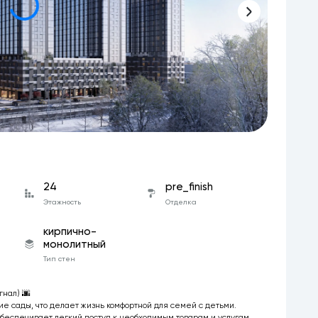
24
pre_finish
Этажность
Отделка
кирпично-
монолитный
Тип стен
гнал) 🌆
е сады, что делает жизнь комфортной для семей с детьми.
обеспечивает легкий доступ к необходимым товарам и услугам.