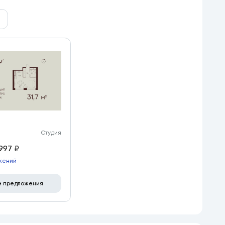
Студия
997 ₽
жений
е предложения