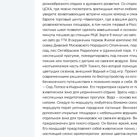
разнообразного отдыха и духовного развития. Со стор
ЦСКА, где можно посмотреть зрелищные матчи любимо
увидите захватывающие встречи наших команд и смож
Европе торговый центр «Авиапарк», где в вашем досту
развлекательных площадок, в том числе первый в Рос
частных школ позволит сделать взвешенный и осознан
минуты пешком до станции МЦК Зорге 8 минут на авто 
на авто до ТТК В окружении парков Жилой комплекс IN
сквер Дивизий Московского Народного Ополчения, па
сад, лес Октябрьское Радиополе и Щукинский парк. У 
неспешной прогулке, помедитировать под пение птиц,
пикник или поиграть с детьми на свежем воздухе. Бла
неотъемлемая часть INDY Towers, без которой полноц
цветущих сезонов, внешний Водный и Сад игр. Проект
современными решениями по благоустройству из юго-
бесконечного путешествия к познанию мира и себя. 
– Сад Лотоса в Индонезии. Его территория скрыта от 
живописная зона для уединенного отдыха. Здесь над
неспешных медитативных прогулок. Вода – основа жиз
силами. Следуя по маршруту, любуйтесь бликами солн
маршрута парят уютные городские гостиные. Венчает 
дополняют открытые площадки с небольшими водными
отдельная зона для тренировок на свежем воздухе. В
предназначен для тихого отдыха. Он более яркий, жи
Его ландшафт представляет собой живописное панно, к
настоящий сеанс ароматерапии: запахи цветов окутаю