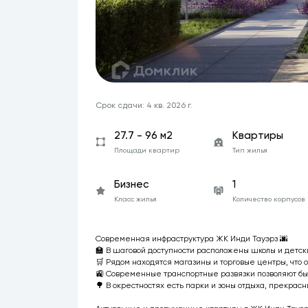
Срок сдачи: 4 кв. 2026 г.
27.7 - 96 м2
Квартиры
Площади квартир
Тип жилья
Бизнес
1
Класс жилья
Количество корпусов
Современная инфраструктура ЖК Инди Тауэрз 🌆
🏫 В шаговой доступности расположены школы и детски
🛒 Рядом находятся магазины и торговые центры, что 
🚉 Современные транспортные развязки позволяют быс
🌳 В окрестностях есть парки и зоны отдыха, прекра