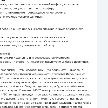
з 🏢
вки, что обеспечивает оптимальный комфорт для жильцов.
светом, создавая приятную атмосферу.
, что гарантирует превосходное качество жилья.
ет спокойные условия для жизни.
 себя на рынке недвижимости, что гарантирует безопасность
рые получили положительные отзывы от жильцов.
е стандарты строительства и соблюдение сроков.
а жилье создают доверие к застройщику.
уэрз 💰
емлемыми и доступны для разнообразной аудитории.
еренными ставками, что делает покупку жилья более доступной.
о эскапизма – чтобы сбежать в лучшую реальность, находясь в
новленное безмятежной уединенностью островов Индонезии, со
DY Towers воплотил идею кросс-культурной эмпатии, когда люди
ощает восточную философию осознанности и жизни в моменте.
нным, свободным. Это дом, где вы всегда будете пребывать в
илы и энергии Комплекс INDY Towers расположен в Хорошевском
и 150 гектаров парков для прогулок и активного отдыха, множества
ного досуга. Такие точки притяжения, как современный парк
ют район одной из самых желанных и удобных локаций для жизни в
 есть все для взаимодействия с природой, активного спорта,