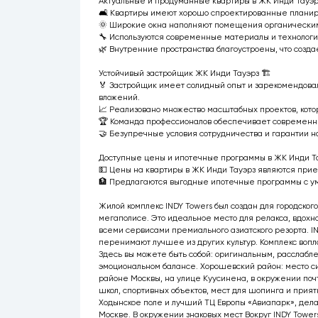
Актуальные и продуманные квартиры в ЖК Инди Тауэр
🛋️ Квартиры имеют хорошо спроектированные планиро
🌞 Широкие окна наполняют помещения органическим 
🔧 Используются современные материалы и технологии
🌿 Внутренние пространства благоустроены, что созда
Устойчивый застройщик ЖК Инди Тауэрз 🏗️
🏅 Застройщик имеет солидный опыт и зарекомендовал
вложений.
📈 Реализовано множество масштабных проектов, кото
🏆 Команда профессионалов обеспечивает современны
🤝 Безупречные условия сотрудничества и гарантии н
Доступные цены и ипотечные программы в ЖК Инди Та
💵 Цены на квартиры в ЖК Инди Тауэрз являются при
🏦 Предлагаются выгодные ипотечные программы с ум
Жилой комплекс INDY Towers был создан для городског
мегаполисе. Это идеальное место для релакса, вдох
всеми сервисами премиального азиатского резорта. IN
перенимают лучшее из других культур. Комплекс вопл
Здесь вы можете быть собой: оригинальным, расслабле
эмоциональном балансе. Хорошевский район: место с
районе Москвы, на улице Куусинена, в окружении почт
школ, спортивных объектов, мест для шопинга и прият
Ходынское поле и лучший ТЦ Европы «Авиапарк», дела
Москве. В окружении знаковых мест Вокруг INDY Towers