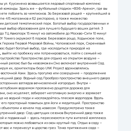
оны ул. Куусинена возвышается ледовый спортивный комплекс
й команды. Здесь же – футбольный стадион «ВЭБ-Арена», где вы
ете поболеть за чемпионов. За Березовой рощей – крупнейший в
пе 415 магазинов и 82 ресторана, а также множество
сии детский тематический парк. Богатый выбор государственных и
ный выбор образования для лучшего будущего ваших детей. 3
до ТЦ Авиапарк 15 минут на автомобиле до Москва-Сити 10 минут
DY Towers окружают 8 парков: Березовая роща, Ходынское поле,
рк Героев Первой Мировой Войны, Чапаевский парк, Сиреневый
вас будет богатый выбор, где насладиться природой на
 выйти на пробежку или потренироваться, пойти с семьей на
гоустройство Пространство для отдыха на открытом воздухе –
енный релакс был бы невозможен.Оно включает внутренний Сад
ируя их, архитекторы бюро UNK Project вдохновлялись
восточной Азии. Здесь прогулка или созерцание – продолжение
Внешний двор: Водный сад Прообраз пространства внешнего двора
посторонних взглядов вечнозеленой изгородью. Внутри –
 неглубоким водоемом проложена дощатая дорожка для
ни, она исцеляет, забирает негативную энергию и заряжает
ца на водной глади и наслаждайтесь плеском водопадов. Вдоль
его просторный павильон для йоги и медитаций. Пространство
 объектами и качели под навесом. Предусмотрена также
нутренний двор: Сад цветущих сезонов Внутренний двор также
вой и подвижный – здесь пересекаются пути жителей комплекса.
оторым можно любоваться из окон круглый год. Отдых в саду –
т вас и перенесут в царство грез. Точка притяжения сада –