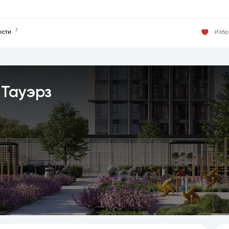
7
Изб
ости
 Тауэрз